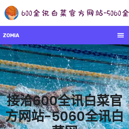
接洽600全讯白菜官
方网站-5060全讯白