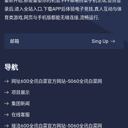
重新开始,那是重塑你的机会.999策略白菜手机论坛,会员登
录后,进入全站入口,下载APP后体验电子竞技,真人互动与体
育类游戏,网页与手机版都能无缝连接,流畅运行,
Sing Up
导航
网址600全讯白菜官方网站-5060全讯白菜网
项目展示
集团新闻
在线客服
接洽600全讯白菜官方网站-5060全讯白菜网