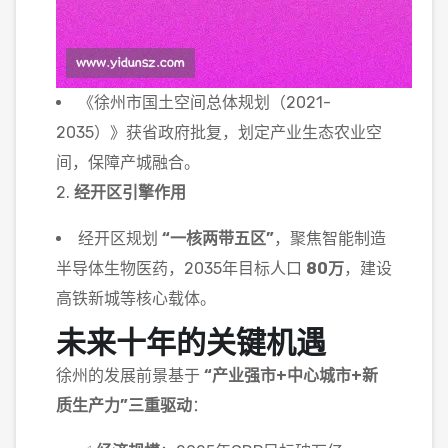
《徐州市国土空间总体规划（2021-
2035）》获省政府批复，划定产业生态农业空
间，保障产城融合。
2.
经开区引擎作用
经开区规划
“一核两带五区”
，聚焦智能制造
半导体生物医药，2035年目标人口
80万
，建设
高铁新城等核心载体。
未来十年的关键机遇
徐州的发展前景基于
“产业强市+中心城市+新
质生产力”三重驱动
：