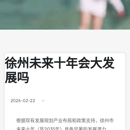
徐州未来十年会大发
展吗
2026-02-22
根据现有发展规划产业布局和政策支持，徐州市
未来十年（至2035年）具备显著的发展潜力，