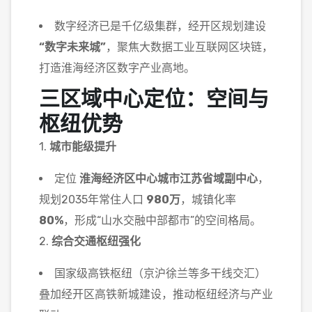
数字经济已是千亿级集群，经开区规划建设
“数字未来城”
，聚焦大数据工业互联网区块链，
打造淮海经济区数字产业高地。
三
区域中心定位：空间与
枢纽优势
1.
城市能级提升
定位
淮海经济区中心城市江苏省域副中心
，
规划2035年常住人口
980万
，城镇化率
80%
，形成“山水交融中部都市”的空间格局。
2.
综合交通枢纽强化
国家级高铁枢纽（京沪徐兰等多干线交汇）
叠加经开区高铁新城建设，推动枢纽经济与产业